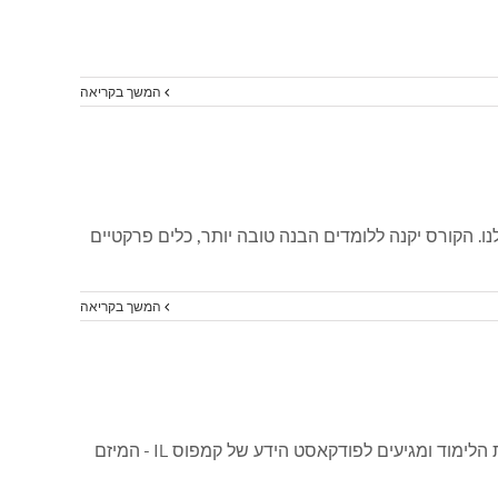
המשך בקריאה
קצועיים שלנו. הקורס יקנה ללומדים הבנה טובה יותר, כלים פרקטיים
המשך בקריאה
פורסם ב׳המאסטרים׳ מפסיכולוגיה דרך ניהול משא ומתן ועד בינה מלאכותית: המרצים הטובים ביותר בישראל עוזבים את כיתות הלימוד ומגיעים לפודקאסט הידע של קמפוס IL - המיזם