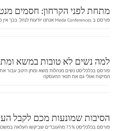
מתחת לפני הקרחון: חסמים מנט
פורסם ב Meda Conferences אנחנו יודעות לנהל. בכך אין כל ספק. כולנו מנהלות את הבית, המשפחה, את חיי היום יום, שלא לדבר על צוות עובדים ואף יותר מכך .
למה נשים לא טובות במשא ומתן
פורסם בכלכליסט נשים מנהלות משא ומתן היטב עבור אחר
המיקוח ואולי גם את תנאי ההעסקה
הסיבות שמונעות מכם לקבל הע
פורסם בכלכליסט 75% מהעובדים שביקשו העלאה במשכורת אכן קיבלו אותה - כך תתגברו על החששות ותשיגו את ההעלאה שמגיעה לכם